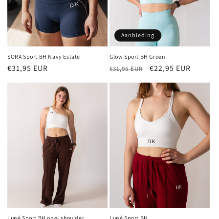
Aanbieding
SORA Sport BH Navy Estate
Glow Sport BH Groen
Normale
€31,95 EUR
Normale
Aanbiedingsprijs
€22,95 EUR
€31,95 EUR
prijs
prijs
Luné Sport BH one- shoulder
Luné Sport BH