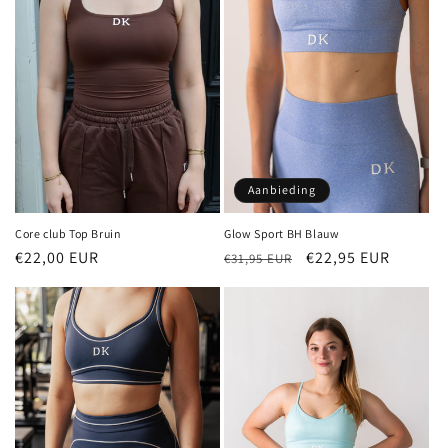
Aanbieding
Core club Top Bruin
Glow Sport BH Blauw
Normale
€22,00 EUR
Normale
Aanbiedingsprijs
€22,95 EUR
€31,95 EUR
prijs
prijs