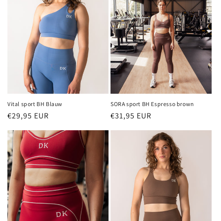
Vital sport BH Blauw
SORA sport BH Espresso brown
Normale
€29,95 EUR
Normale
€31,95 EUR
prijs
prijs