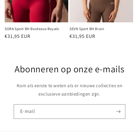
SORA Sport BH Bordeaux Royale
SEVN Sport BH Bruin
Normale
€31,95 EUR
Normale
€31,95 EUR
prijs
prijs
Abonneren op onze e-mails
Kom als eerste te weten als er nieuwe collecties en
exclusieve aanbiedingen zijn.
E‑mail