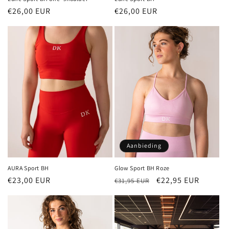
Normale
€26,00 EUR
Normale
€26,00 EUR
prijs
prijs
Aanbieding
AURA Sport BH
Glow Sport BH Roze
Normale
€23,00 EUR
Normale
Aanbiedingsprijs
€22,95 EUR
€31,95 EUR
prijs
prijs