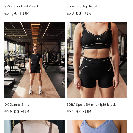
SEVN Sport BH Zwart
Core club Top Rood
Normale
€31,95 EUR
Normale
€22,00 EUR
prijs
prijs
DK Dames Shirt
SORA Sport BH midnight black
Normale
€26,00 EUR
Normale
€31,95 EUR
prijs
prijs